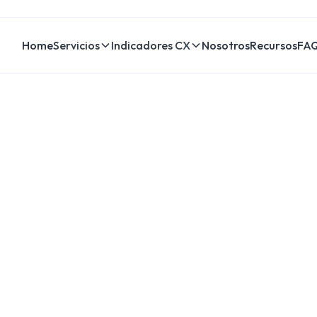
Home
Servicios
Indicadores CX
Nosotros
Recursos
FA
or del
del valor
rece