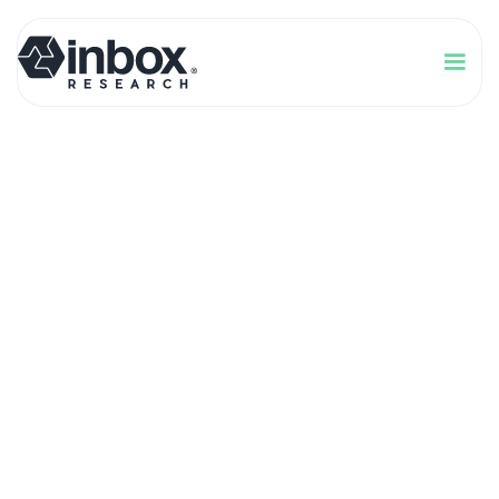
Blog
CX para Puntos de Venta Físicos
¿Cómo aumentar la
lealtad de los clientes
en tus tiendas físicas
y cómo medirlo?
Javier Vázquez Coria
4 Minutos
Comparte este artículo: