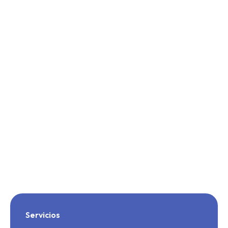
+(52) 55 9550 5300
Bosques de Duraznos 69, Int. 1105, Bosques de las
Lomas, C.P. 11700, CDMX.
Servicios